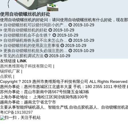
使用自动锁螺丝机的好处
使用自动锁螺丝机的好处问：请问使用自动锁螺丝机有什么好处，现在那
自动锁螺丝机可以锁付间距小的产…
2019-10-29
使用自动锁螺丝机的好处
2019-10-29
自动锁螺丝机会不会生锈？
2019-10-29
自动焊锡机烙铁头拔不出来怎么办…
2019-10-29
自动锁螺丝机的使用及注意事项
2019-10-29
更换自动锁螺丝机批头必须注意的…
2019-10-29
常见的点胶机调试方法
2019-10-29
友情链接
LINK
惠州奥维斯电子科技有限公司
|
锡焊机厂家
|
点胶机
|
Copyright ? 2019 惠州市奥维斯电子科技有限公司 ALL Rights Reserved
惠州办事处：惠州市惠城区江北盛丰大厦 手机：180 2355 1011 申经理 邮箱：
苏州办事处：昆山市新南中路567号恒隆五金城3栋
上海办事处地址： 上海松江区洞泾镇洞伟路100号
越南办事处：越南北宁省北宁市
主要从事智能焊锡机器人、智能生产线.自动点胶机器人、自动锁螺丝机
粤ICP备19138297
扫一扫，关注手机站