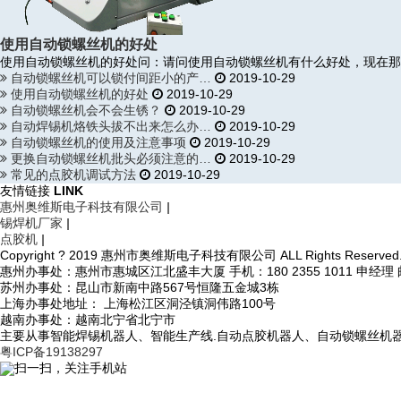
使用自动锁螺丝机的好处
使用自动锁螺丝机的好处问：请问使用自动锁螺丝机有什么好处，现在那
自动锁螺丝机可以锁付间距小的产…
2019-10-29
使用自动锁螺丝机的好处
2019-10-29
自动锁螺丝机会不会生锈？
2019-10-29
自动焊锡机烙铁头拔不出来怎么办…
2019-10-29
自动锁螺丝机的使用及注意事项
2019-10-29
更换自动锁螺丝机批头必须注意的…
2019-10-29
常见的点胶机调试方法
2019-10-29
友情链接
LINK
惠州奥维斯电子科技有限公司
|
锡焊机厂家
|
点胶机
|
Copyright ? 2019 惠州市奥维斯电子科技有限公司 ALL Rights Reserved
惠州办事处：惠州市惠城区江北盛丰大厦 手机：180 2355 1011 申经理 邮箱：
苏州办事处：昆山市新南中路567号恒隆五金城3栋
上海办事处地址： 上海松江区洞泾镇洞伟路100号
越南办事处：越南北宁省北宁市
主要从事智能焊锡机器人、智能生产线.自动点胶机器人、自动锁螺丝机
粤ICP备19138297
扫一扫，关注手机站