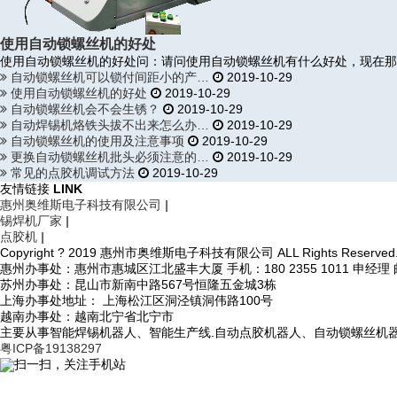
使用自动锁螺丝机的好处
使用自动锁螺丝机的好处问：请问使用自动锁螺丝机有什么好处，现在那
自动锁螺丝机可以锁付间距小的产…
2019-10-29
使用自动锁螺丝机的好处
2019-10-29
自动锁螺丝机会不会生锈？
2019-10-29
自动焊锡机烙铁头拔不出来怎么办…
2019-10-29
自动锁螺丝机的使用及注意事项
2019-10-29
更换自动锁螺丝机批头必须注意的…
2019-10-29
常见的点胶机调试方法
2019-10-29
友情链接
LINK
惠州奥维斯电子科技有限公司
|
锡焊机厂家
|
点胶机
|
Copyright ? 2019 惠州市奥维斯电子科技有限公司 ALL Rights Reserved
惠州办事处：惠州市惠城区江北盛丰大厦 手机：180 2355 1011 申经理 邮箱：
苏州办事处：昆山市新南中路567号恒隆五金城3栋
上海办事处地址： 上海松江区洞泾镇洞伟路100号
越南办事处：越南北宁省北宁市
主要从事智能焊锡机器人、智能生产线.自动点胶机器人、自动锁螺丝机
粤ICP备19138297
扫一扫，关注手机站